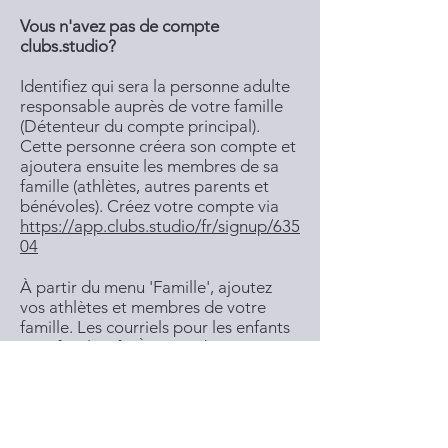
Vous n'avez pas de compte
clubs.studio?
Identifiez qui sera la personne adulte
responsable auprès de votre famille
(Détenteur du compte principal).
Cette personne créera son compte et
ajoutera ensuite les membres de sa
famille (athlètes, autres parents et
bénévoles). Créez votre compte via
https://app.clubs.studio/fr/signup/635
04
À partir du menu 'Famille', ajoutez
vos athlètes et membres de votre
famille. Les courriels pour les enfants
sont facultatifs. À partir du menu
'Inscriptions', choisissez les activités
souhaitées. Si aucune activité n'est
disponible pour un athlète, veuillez
vérifier sa date de naissance en
éditant son profil (À partir du menu